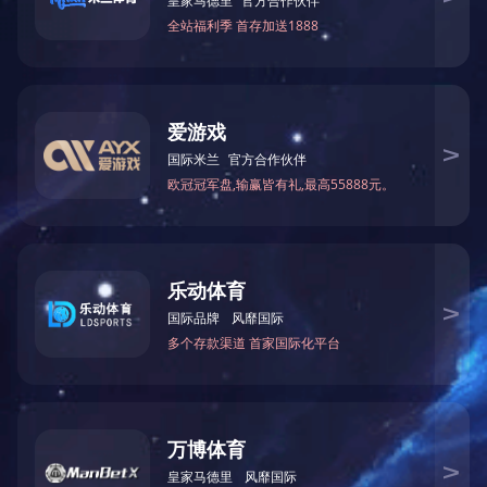
最大加工直径:450mm
电机总功率:26.5kw
机床尺寸（长、宽、高）：11.5M×2.25M×2.2M
上一篇：
哈尔滨MJ90型精密裁板锯
下一篇：
哈尔滨MJ263木工圆锯机
关于中大
新闻资讯
About
News
公司简介
公司动态