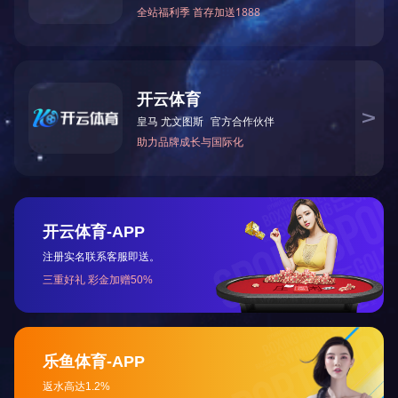
关于中大
新闻资讯
About
News
公司简介
公司动态
企业文化
行业动态
版权所有©2022华
华体会官方端网站登录入口
|
安博官方网页版
|
开元网站登录入口
|
乐鱼官方网页版
|
英亚官方网站
|
开云集团中国有限公司官网
|
米兰
平台
|
亚美网页版在线登录
|
半岛平台
|