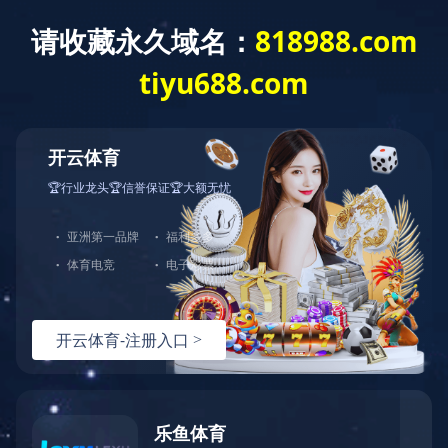
您好，欢迎光临华体会官方端网站登录入口官网！
网站首页
关于中大
产品展示