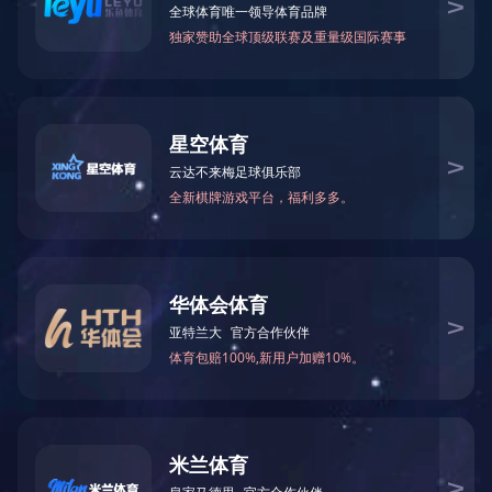
产品中心
哈尔滨木屋设备类
哈尔滨门窗设备
哈尔滨干燥机系列设备
哈尔滨集成材生