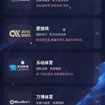
木工拼板机
细木工
MB4012C四面木工刨床
自动指